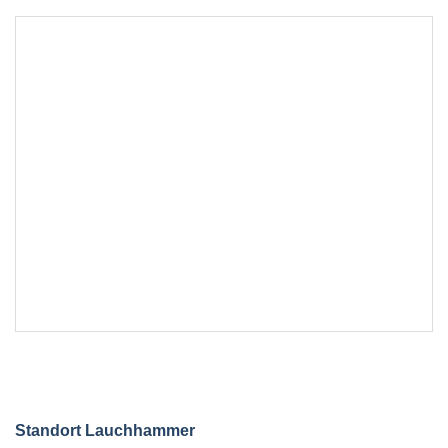
EXTERNE MEDIEN
Um Inhalte von Videoplattformen und Social Media
Plattformen anzeigen zu können, werden von
diesen externen Medien Cookies gesetzt.
YouTube
Vimeo
Standort Lauchhammer