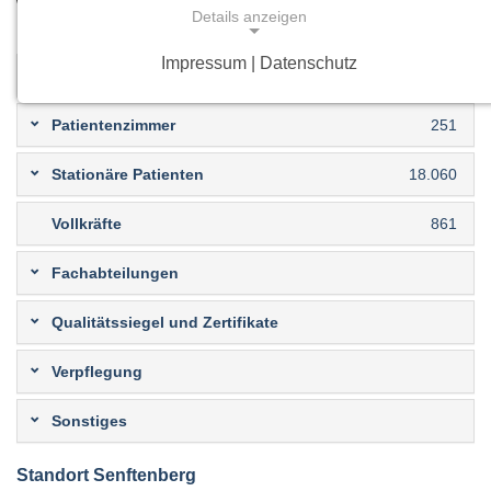
werteorientiertes Handeln für und mit den Patienten und
Details anzeigen
Mitarbeitern Unternehmensstrategie.
Impressum | Datenschutz
Betten
513
NOTWENDIGE COOKIES
Notwendige Cookies ermöglichen grundlegende
Patientenzimmer
251
Funktionen und sind für die einwandfreie Funktion
der Website erforderlich.
Stationäre Patienten
18.060
Einverständnis-Cookie
Vollkräfte
861
Name:
Fachabteilungen
cookie_consent
Qualitätssiegel und Zertifikate
Zweck:
Dieser Cookie speichert die ausgewählten
Verpflegung
Einverständnis-Optionen des Benutzers
Sonstiges
Cookie Laufzeit:
1 Jahr
Standort Senftenberg