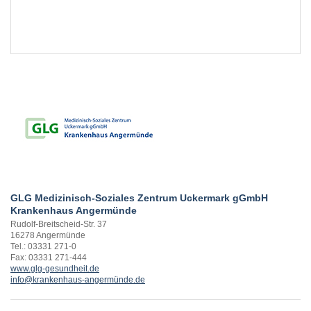
EXTERNE MEDIEN
Um Inhalte von Videoplattformen und Social Media
Plattformen anzeigen zu können, werden von
diesen externen Medien Cookies gesetzt.
YouTube
Vimeo
GLG Medizinisch-Soziales Zentrum Uckermark gGmbH
Krankenhaus Angermünde
Rudolf-Breitscheid-Str. 37
16278 Angermünde
Tel.: 03331 271-0
Fax: 03331 271-444
www.glg-gesundheit.de
info@krankenhaus-angermünde.de