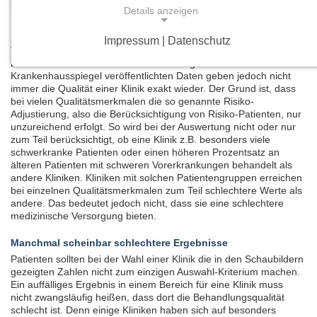
Eingeschränkte Vergleichbarkeit
Details anzeigen
Es wurden 21 Behandlungsgebiete (einschließlich der Unter-
Bereiche bei Herz-Chirurgie, Herzschrittmacher- und Defibrillator-
Impressum | Datenschutz
Versorgung) ausgewählt, die aufgrund ihrer Häufigkeit auf
NOTWENDIGE COOKIES
besonderes Interesse in der Bevölkerung stoßen. Die hier im
Notwendige Cookies ermöglichen grundlegende
Krankenhausspiegel veröffentlichten Daten geben jedoch nicht
immer die Qualität einer Klinik exakt wieder. Der Grund ist, dass
Funktionen und sind für die einwandfreie Funktion
bei vielen Qualitätsmerkmalen die so genannte Risiko-
der Website erforderlich.
Adjustierung, also die Berücksichtigung von Risiko-Patienten, nur
unzureichend erfolgt. So wird bei der Auswertung nicht oder nur
zum Teil berücksichtigt, ob eine Klinik z.B. besonders viele
Einverständnis-Cookie
schwerkranke Patienten oder einen höheren Prozentsatz an
älteren Patienten mit schweren Vorerkrankungen behandelt als
Name:
andere Kliniken. Kliniken mit solchen Patientengruppen erreichen
cookie_consent
bei einzelnen Qualitätsmerkmalen zum Teil schlechtere Werte als
andere. Das bedeutet jedoch nicht, dass sie eine schlechtere
medizinische Versorgung bieten.
Zweck:
Dieser Cookie speichert die ausgewählten
Manchmal scheinbar schlechtere Ergebnisse
Einverständnis-Optionen des Benutzers
Patienten sollten bei der Wahl einer Klinik die in den Schaubildern
gezeigten Zahlen nicht zum einzigen Auswahl-Kriterium machen.
Cookie Laufzeit:
Ein auffälliges Ergebnis in einem Bereich für eine Klinik muss
1 Jahr
nicht zwangsläufig heißen, dass dort die Behandlungsqualität
schlecht ist. Denn einige Kliniken haben sich auf besonders