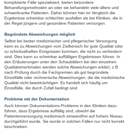
komplizierte Fälle spezialisiert, bieten besondere
Behandlungsmethoden an oder sie behandeln viele ältere und
EXTERNE MEDIEN
schwerkranke Patienten. Daher können hier im Vergleich die
Ergebnisse scheinbar schlechter ausfallen als bei Kliniken, die in
Um Inhalte von Videoplattformen und Social Media
der Regel jüngere und gesündere Patienten versorgen.
Plattformen anzeigen zu können, werden von
diesen externen Medien Cookies gesetzt.
Begründete Abweichungen möglich
Selbst bei bester medizinischer und pflegerischer Versorgung
kann es zu Abweichungen vom Zielbereich für gute Qualität oder
YouTube
zu schicksalhaften Ereignissen kommen, die nicht zu verhindern
sind. Dies kann zu scheinbar auffälligen Ergebnissen führen. In
den Erläuterungen unter den Schaubildern bei den einzelnen
Qualitätsmerkmalen werden solche Abweichungen erklärt, z.B.
Vimeo
nach Prüfung durch die Fachgremien als gut begründete
Einzelfälle oder rechnerische Abweichungen, die die medizinische
Qualität nicht beeinträchtigen. Es handelt sich häufig um
Einzelfälle, die durch Zufall bedingt sind.
Probleme mit der Dokumentation
Auch können Dokumentations-Probleme in den Kliniken dazu
führen, dass Ergebnisse auffällig sind, obwohl die
Patientenversorgung medizinisch einwandfrei auf hohem Niveau
durchgeführt wurde. Sie wurde in solchen Fällen nur nicht korrekt
beschrieben.