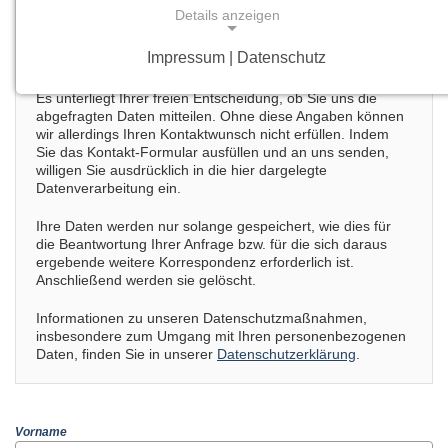
Kommunikation zwischen Web-Server und Web-Browser
Details anzeigen
(Client) im World Wide Web verwendet. Dies wird unter
anderem durch Verschlüsselung und Authentifizierung
Impressum | Datenschutz
erreicht.
NOTWENDIGE COOKIES
Es unterliegt Ihrer freien Entscheidung, ob Sie uns die
Notwendige Cookies ermöglichen grundlegende
abgefragten Daten mitteilen. Ohne diese Angaben können
Funktionen und sind für die einwandfreie Funktion
wir allerdings Ihren Kontaktwunsch nicht erfüllen. Indem
der Website erforderlich.
Sie das Kontakt-Formular ausfüllen und an uns senden,
willigen Sie ausdrücklich in die hier dargelegte
Datenverarbeitung ein.
Einverständnis-Cookie
Ihre Daten werden nur solange gespeichert, wie dies für
die Beantwortung Ihrer Anfrage bzw. für die sich daraus
Name:
ergebende weitere Korrespondenz erforderlich ist.
cookie_consent
Anschließend werden sie gelöscht.
Zweck:
Informationen zu unseren Datenschutzmaßnahmen,
Dieser Cookie speichert die ausgewählten
insbesondere zum Umgang mit Ihren personenbezogenen
Einverständnis-Optionen des Benutzers
Daten, finden Sie in unserer
Datenschutzerklärung
.
Cookie Laufzeit:
1 Jahr
Vorname