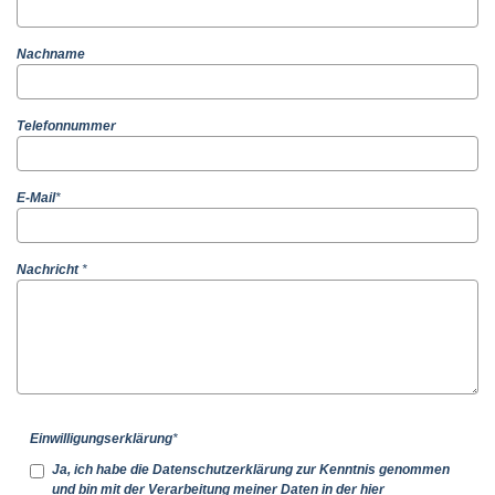
EXTERNE MEDIEN
Nachname
Um Inhalte von Videoplattformen und Social Media
Plattformen anzeigen zu können, werden von
Telefonnummer
diesen externen Medien Cookies gesetzt.
YouTube
E-Mail
*
Vimeo
Nachricht
*
Einwilligungserklärung
*
Ja, ich habe die Datenschutzerklärung zur Kenntnis genommen
und bin mit der Verarbeitung meiner Daten in der hier