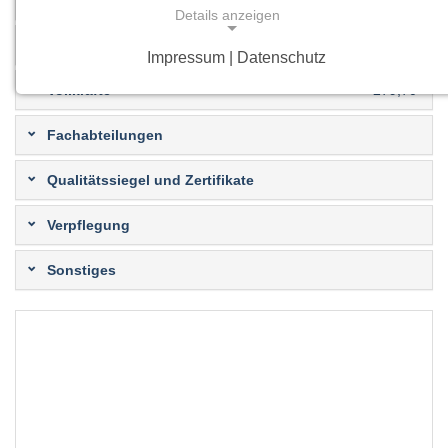
Patientenzimmer
82
Details anzeigen
Stationäre Patienten
5.650
Impressum | Datenschutz
NOTWENDIGE COOKIES
Vollkräfte
279,70
Notwendige Cookies ermöglichen grundlegende
Funktionen und sind für die einwandfreie Funktion
Fachabteilungen
der Website erforderlich.
Qualitätssiegel und Zertifikate
Einverständnis-Cookie
Verpflegung
Name:
cookie_consent
Sonstiges
Zweck:
Dieser Cookie speichert die ausgewählten
Einverständnis-Optionen des Benutzers
Cookie Laufzeit:
1 Jahr