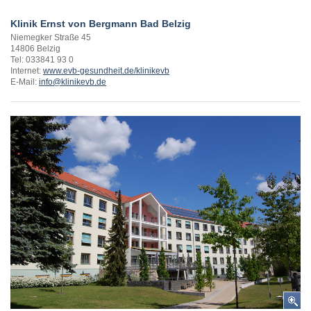
Klinik Ernst von Bergmann Bad Belzig
Niemegker Straße 45
14806 Belzig
Tel: 033841 93 0
Internet:
www.evb-gesundheit.de/klinikevb
E-Mail:
info@klinikevb.de