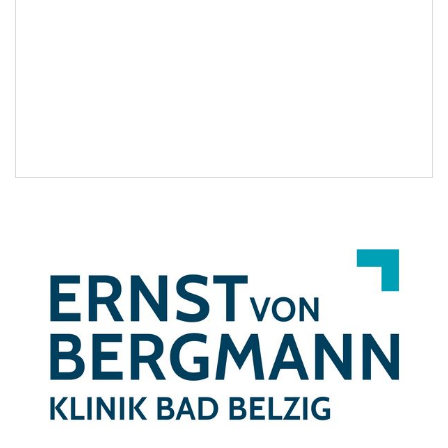
EXTERNE MEDIEN
Um Inhalte von Videoplattformen und Social Media
Plattformen anzeigen zu können, werden von
diesen externen Medien Cookies gesetzt.
YouTube
Vimeo