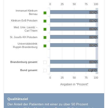
0
25
50
75
100
Immanuel Klinikum
100 %
100 %
Bernau
Klinikum EvB Potsdam
100 %
100 %
Med. Univ. Lausitz –
100 %
100 %
Carl Thiem
St. Josefs-KH Potsdam
100 %
100 %
Universitätsklinik
100 %
100 %
Ruppin-Brandenburg
Brandenburg gesamt
100 %
100 %
Bund gesamt
99,3 %
99,3 %
0
25
50
75
100
Angaben in "Prozent"
Qualitätsziel
Der Anteil der Patienten mit einer zu über 50 Prozent