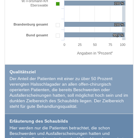
W.-Forßmann-KH
100 %
100 %
Eberswalde
EXTERNE MEDIEN
Um Inhalte von Videoplattformen und Social Media
Brandenburg gesamt
100 %
100 %
Plattformen anzeigen zu können, werden von
Bund gesamt
99,7 %
99,7 %
diesen externen Medien Cookies gesetzt.
0
25
50
75
100
YouTube
Angaben in "Prozent"
Qualitätsziel
Vimeo
Der Anteil der Patienten mit einer zu über 50 Prozent
verengten Halsschlagader an allen offen-chirurgisch
operierten Patienten, die bereits Beschwerden oder
Ausfallerscheinungen hatten, soll möglichst hoch sein und im
dunklen Zielbereich des Schaubilds liegen. Der Zielbereich
steht für gute Behandlungsqualität.
Erläuterung des Schaubilds
Hier werden nur die Patienten betrachtet, die schon
Beschwerden und Ausfallerscheinungen hatten und