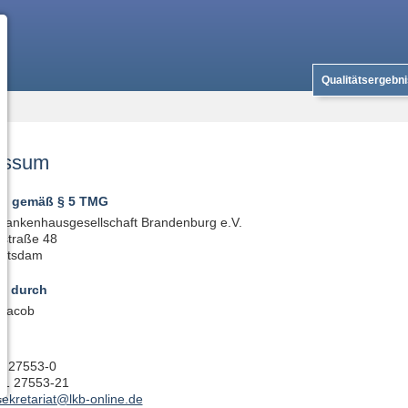
Qualitätsergebn
essum
n gemäß § 5 TMG
rankenhausgesellschaft Brandenburg e.V.
nstraße 48
Potsdam
en durch
 Jacob
t
31 27553-0
31 27553-21
sekretariat@lkb-online.de