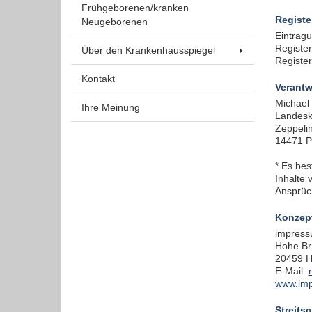
Frühgeborenen/kranken
Funktionen und sind für die einwandfreie Funktion
Registe
Neugeborenen
der Website erforderlich.
Eintragu
Register
Über den Krankenhausspiegel
Registe
Einverständnis-Cookie
Kontakt
Verantw
Name:
Michael
Ihre Meinung
cookie_consent
Landesk
Zeppeli
14471 
Zweck:
Dieser Cookie speichert die
* Es bes
ausgewählten Einverständnis-
Inhalte 
Optionen des Benutzers
Ansprüch
Cookie
Konzept
Laufzeit:
impress
1 Jahr
Hohe Br
20459 
E-Mail:
www.im
EXTERNE MEDIEN
Streits