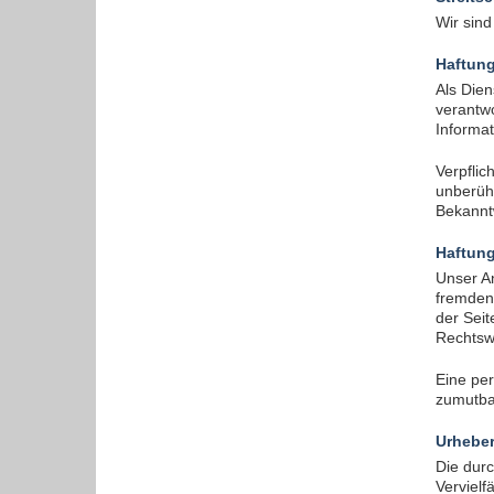
Um Inhalte von Videoplattformen und Social Media
Wir sind
Plattformen anzeigen zu können, werden von
diesen externen Medien Cookies gesetzt.
Haftung
Als Dien
verantwo
YouTube
Informat
Verpfli
unberühr
Vimeo
Bekannt
Haftung
Unser An
fremden 
der Seit
Rechtswi
Eine per
zumutba
Urheber
Die durc
Vervielf