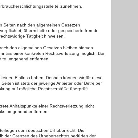
Verbraucherschlichtungsstelle teilzunehmen.
sen Seiten nach den allgemeinen Gesetzen
verpflichtet, übermittelte oder gespeicherte fremde
chtswidrige Tätigkeit hinweisen.
 nach den allgemeinen Gesetzen bleiben hiervon
enntnis einer konkreten Rechtsverletzung möglich. Bei
alte umgehend entfernen.
r keinen Einfluss haben. Deshalb können wir für diese
eiten ist stets der jeweilige Anbieter oder Betreiber
inkung auf mögliche Rechtsverstöße überprüft.
krete Anhaltspunkte einer Rechtsverletzung nicht
inks umgehend entfernen.
unterliegen dem deutschen Urheberrecht. Die
halb der Grenzen des Urheberrechtes bedürfen der