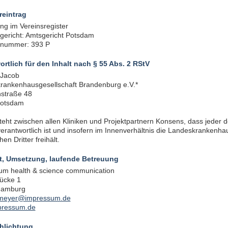
reintrag
ng im Vereinsregister
gericht: Amtsgericht Potsdam
rnummer: 393 P
ortlich für den Inhalt nach § 55 Abs. 2 RStV
 Jacob
rankenhausgesellschaft Brandenburg e.V.*
nstraße 48
Potsdam
teht zwischen allen Kliniken und Projektpartnern Konsens, dass jeder de
verantwortlich ist und insofern im Innenverhältnis die Landeskrankenh
en Dritter freihält.
, Umsetzung, laufende Betreuung
um health & science communication
ücke 1
Hamburg
meyer@impressum.de
pressum.de
chlichtung