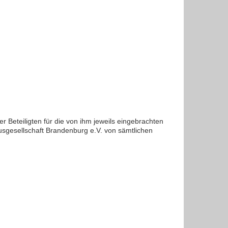
r Beteiligten für die von ihm jeweils eingebrachten
ausgesellschaft Brandenburg e.V. von sämtlichen