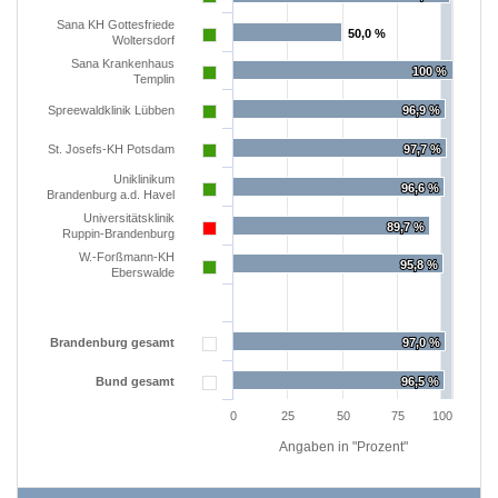
Sana KH Gottesfriede
50,0 %
50,0 %
Woltersdorf
Sana Krankenhaus
100 %
100 %
Templin
Spreewaldklinik Lübben
96,9 %
96,9 %
St. Josefs-KH Potsdam
97,7 %
97,7 %
Uniklinikum
96,6 %
96,6 %
Brandenburg a.d. Havel
Universitätsklinik
89,7 %
89,7 %
Ruppin-Brandenburg
W.-Forßmann-KH
95,8 %
95,8 %
Eberswalde
Brandenburg gesamt
97,0 %
97,0 %
Bund gesamt
96,5 %
96,5 %
0
25
50
75
100
Angaben in "Prozent"