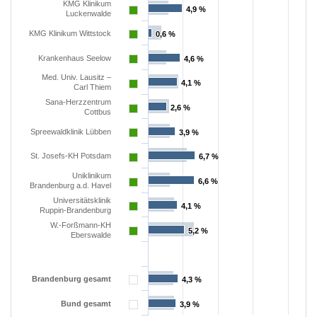
KMG Klinikum
4,9 %
4,9 %
Luckenwalde
KMG Klinikum Wittstock
0,6 %
0,6 %
Krankenhaus Seelow
4,6 %
4,6 %
Med. Univ. Lausitz –
4,1 %
4,1 %
Carl Thiem
Sana-Herzzentrum
2,6 %
2,6 %
Cottbus
Spreewaldklinik Lübben
3,9 %
3,9 %
St. Josefs-KH Potsdam
6,7 %
6,7 %
Uniklinikum
6,6 %
6,6 %
Brandenburg a.d. Havel
Universitätsklinik
4,1 %
4,1 %
Ruppin-Brandenburg
W.-Forßmann-KH
5,2 %
5,2 %
Eberswalde
Brandenburg gesamt
4,3 %
4,3 %
Bund gesamt
3,9 %
3,9 %