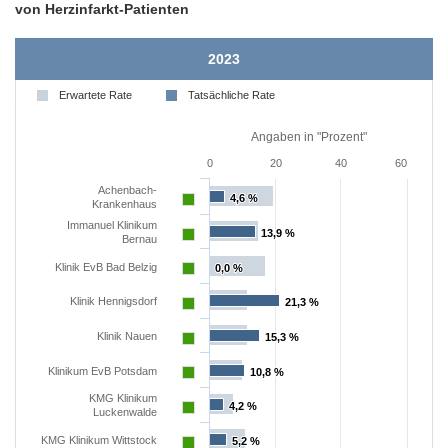
von Herzinfarkt-Patienten
2023
Erwartete Rate
Tatsächliche Rate
Angaben in "Prozent"
0
20
40
60
Achenbach-
4,6 %
4,6 %
Krankenhaus
Immanuel Klinikum
13,9 %
13,9 %
Bernau
Klinik EvB Bad Belzig
0,0 %
0,0 %
Klinik Hennigsdorf
21,3 %
21,3 %
Klinik Nauen
15,3 %
15,3 %
Klinikum EvB Potsdam
10,8 %
10,8 %
KMG Klinikum
4,2 %
4,2 %
Luckenwalde
KMG Klinikum Wittstock
5,2 %
5,2 %