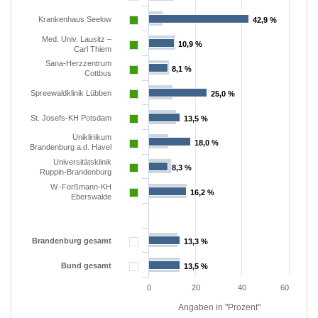
Krankenhaus Seelow
42,9 %
42,9 %
Med. Univ. Lausitz –
10,9 %
10,9 %
Carl Thiem
Sana-Herzzentrum
8,1 %
8,1 %
Cottbus
Spreewaldklinik Lübben
25,0 %
25,0 %
St. Josefs-KH Potsdam
13,5 %
13,5 %
Uniklinikum
18,0 %
18,0 %
Brandenburg a.d. Havel
Universitätsklinik
8,3 %
8,3 %
Ruppin-Brandenburg
W.-Forßmann-KH
16,2 %
16,2 %
Eberswalde
Brandenburg gesamt
13,3 %
13,3 %
Bund gesamt
13,5 %
13,5 %
0
20
40
60
Angaben in "Prozent"