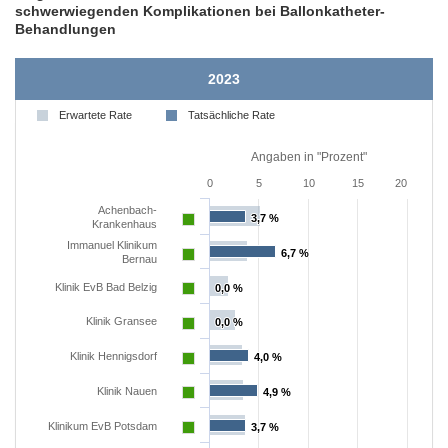
schwerwiegenden Komplikationen bei Ballonkatheter-
Behandlungen
2023
Erwartete Rate
Tatsächliche Rate
Angaben in "Prozent"
0
5
10
15
20
Achenbach-
3,7 %
3,7 %
Krankenhaus
Immanuel Klinikum
6,7 %
6,7 %
Bernau
Klinik EvB Bad Belzig
0,0 %
0,0 %
Klinik Gransee
0,0 %
0,0 %
Klinik Hennigsdorf
4,0 %
4,0 %
Klinik Nauen
4,9 %
4,9 %
Klinikum EvB Potsdam
3,7 %
3,7 %